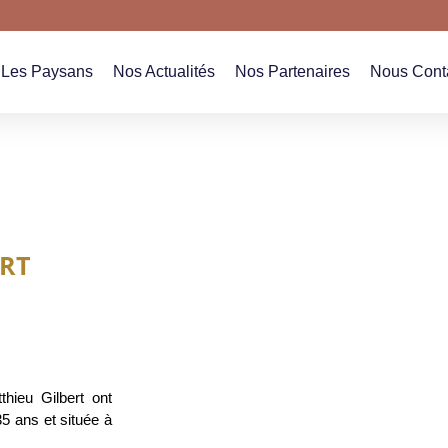
Les Paysans
Nos Actualités
Nos Partenaires
Nous Cont
Les Paysans
Nos Actualités
Nos Partenaires
Nous Cont
RT
thieu Gilbert ont
35 ans et située à