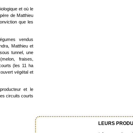
ologique et où le
e père de Matthieu
conviction que les
 légumes vendus
ndra, Matthieu et
sous tunnel, une
melon, fraises,
courts (les 11 ha
couvert végétal et
roducteur et le
es circuits courts
LEURS PRODU