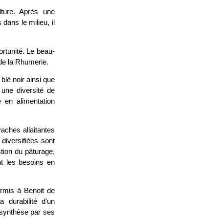
lture. Après une
dans le milieu, il
ortunité. Le beau-
de la Rhumerie.
blé noir ainsi que
i une diversité de
e en alimentation
vaches allaitantes
diversifiées sont
tion du pâturage,
nt les besoins en
ermis à Benoit de
a durabilité d’un
 synthèse par ses