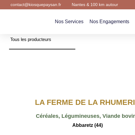
contact@kiosquepaysan.fr
Nantes & 100 km autour
Nos Services
Nos Engagements
Nos Services
Nos Engagements
Tous les producteurs
LA FERME DE LA RHUMER
Céréales, Légumineuses, Viande bovi
Abbaretz (44)