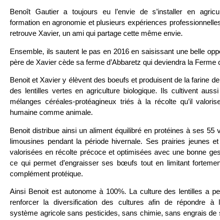
Benoît Gautier a toujours eu l’envie de s’installer en agricu
formation en agronomie et plusieurs expériences professionnelles 
retrouve Xavier, un ami qui partage cette même envie.
Ensemble, ils sautent le pas en 2016 en saisissant une belle opp
père de Xavier cède sa ferme d’Abbaretz qui deviendra la Ferme 
Benoit et Xavier y élèvent des boeufs et produisent de la farine de 
des lentilles vertes en agriculture biologique. Ils cultivent auss
mélanges céréales-protéagineux triés à la récolte qu’il valoris
humaine comme animale.
Benoit distribue ainsi un aliment équilibré en protéines à ses 55 
limousines pendant la période hivernale. Ses prairies jeunes et 
valorisées en récolte précoce et optimisées avec une bonne ges
ce qui permet d’engraisser ses bœufs tout en limitant forteme
complément protéique.
Ainsi Benoit est autonome à 100%. La culture des lentilles a p
renforcer la diversification des cultures afin de répondre à l
système agricole sans pesticides, sans chimie, sans engrais de