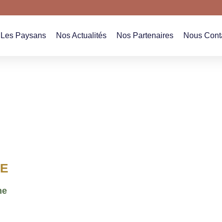
Les Paysans
Nos Actualités
Nos Partenaires
Nous Cont
Les Paysans
Nos Actualités
Nos Partenaires
Nous Cont
IE
ne