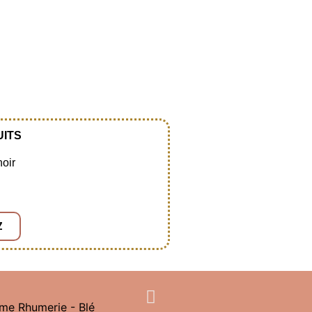
UITS
noir
Z